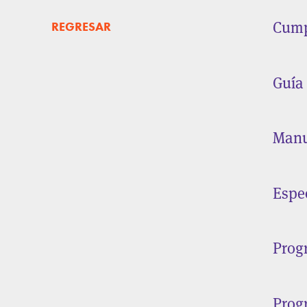
Cump
REGRESAR
Guía
Manu
Espe
Prog
Prog