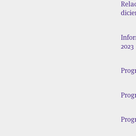
Rela
dici
Info
2023
Prog
Prog
Prog