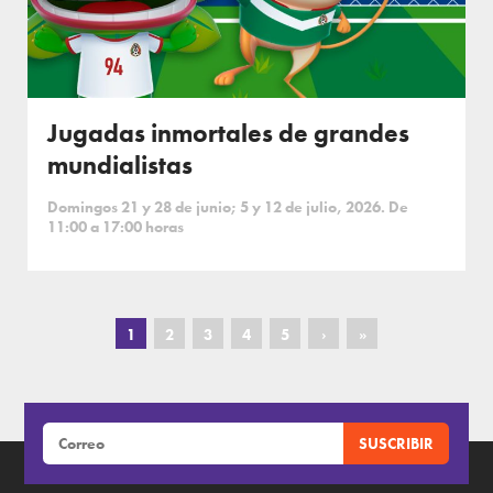
Jugadas inmortales de grandes
mundialistas
Domingos 21 y 28 de junio; 5 y 12 de julio, 2026. De
11:00 a 17:00 horas
1
2
3
4
5
›
»