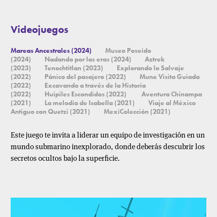
Videojuegos
Mareas Ancestrales (2024)
Museo Poseído
(2024)
Nadando por las eras (2024)
Aztrek
(2023)
Tenochtitlan (2023)
Explorando lo Salvaje
(2022)
Pánico del pasajero (2022)
Mune Visita Guiada
(2022)
Excavando a través de la Historia
(2022)
Huipiles Escondidos (2022)
Aventura Chinampa
(2021)
La melodía de Isabella (2021)
Viaje al México
Antiguo con Quetzi (2021)
MexiColección (2021)
Este juego te invita a liderar un equipo de investigación en un
mundo submarino inexplorado, donde deberás descubrir los
secretos ocultos bajo la superficie.