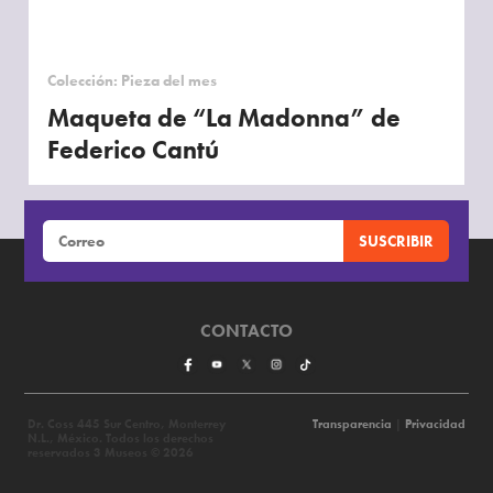
Colección: Pieza del mes
Maqueta de “La Madonna” de
Federico Cantú
CONTACTO
Dr. Coss 445 Sur Centro, Monterrey
Transparencia
|
Privacidad
N.L., México. Todos los derechos
reservados 3 Museos © 2026