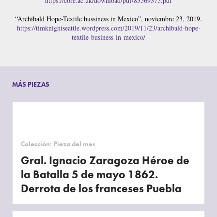
https://core.ac.uk/download/pdf/83569375.pdf
“Archibald Hope-Textile bussiness in Mexico”, noviembre 23, 2019.
https://timknightseattle.wordpress.com/2019/11/23/archibald-hope-
textile-business-in-mexico/
MÁS PIEZAS
Colección: Pieza del mes
Gral. Ignacio Zaragoza Héroe de
la Batalla 5 de mayo 1862.
Derrota de los franceses Puebla