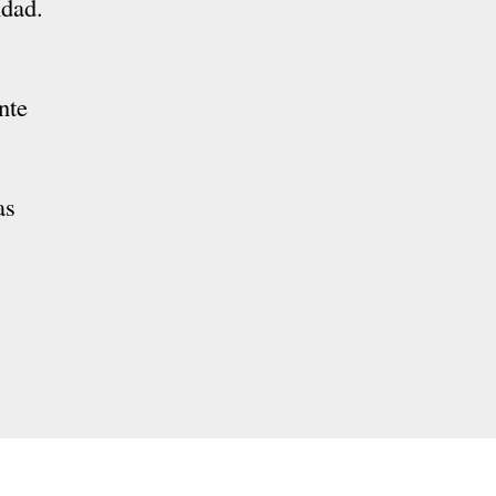
ndad.
nte
as