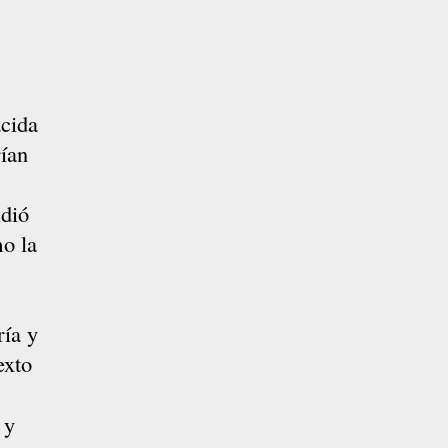
acida
rían
idió
o la
ría y
texto
 y