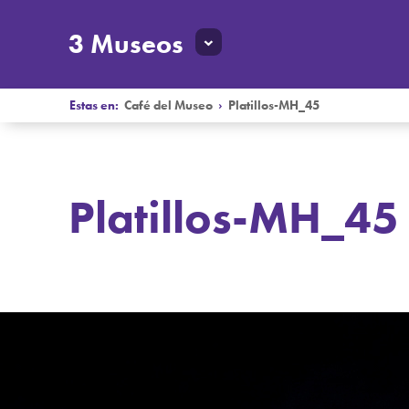
3 Museos
Estas en:
Café del Museo
›
Platillos-MH_45
Platillos-MH_45