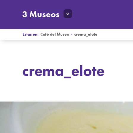
3 Museos
Estas en:
Café del Museo
›
crema_elote
crema_elote