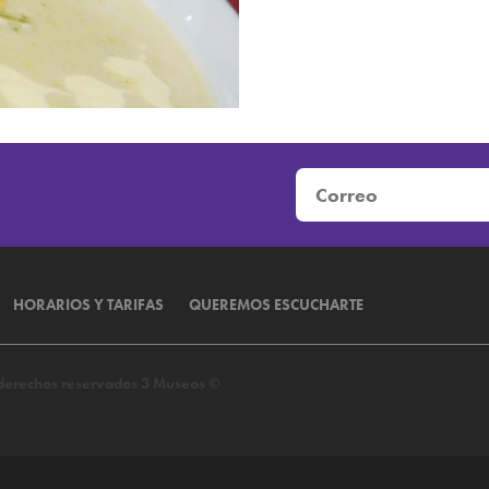
HORARIOS Y TARIFAS
QUEREMOS ESCUCHARTE
s derechos reservados 3 Museos ©