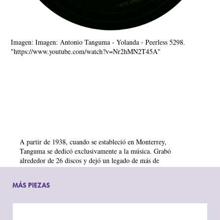
Imagen: Imagen: Antonio Tanguma - Yolanda - Peerless 5298.
"https://www.youtube.com/watch?v=Nr2hMN2T45A"
A partir de 1938, cuando se estableció en Monterrey,
Tanguma se dedicó exclusivamente a la música. Grabó
alrededor de 26 discos y dejó un legado de más de
100 composiciones, entre las que se encuentran “El
Cerro de la Silla”, “Evangelina”, “Naranjo”, las cuales
MÁS PIEZAS
son un referente de la música típica del noreste. Las
ventas de sus discos le valieron la obtención de 15
discos de oro en su carrera, los cuales se otorgaban
por un millón de copias vendidas.