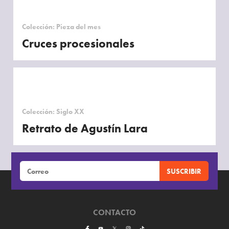
Colección: Pieza del mes
Cruces procesionales
Colección: Siglo XX
Retrato de Agustín Lara
CONTACTO
Imagen: Fermín Tellez. "fermintellez.blogspot.com/2008/01/un-
domingo-con-la-msica-de-don-antonio.html"