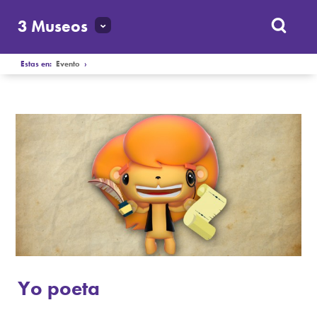
3 Museos
Estas en:
Evento
›
Yo poeta