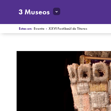
3 Museos
Estas en:
Evento
›
XXVI Festibaúl de Títeres