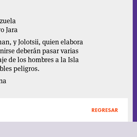
ezuela
ro Jara
n, y Jolotsii, quien elabora
unirse deberán pasar varias
aje de los hombres a la Isla
les peligros.
na
REGRESAR