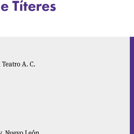
e Títeres
Teatro A. C.
y, Nuevo León.