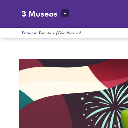
3 Museos
Estas en:
Evento
›
¡Viva México!