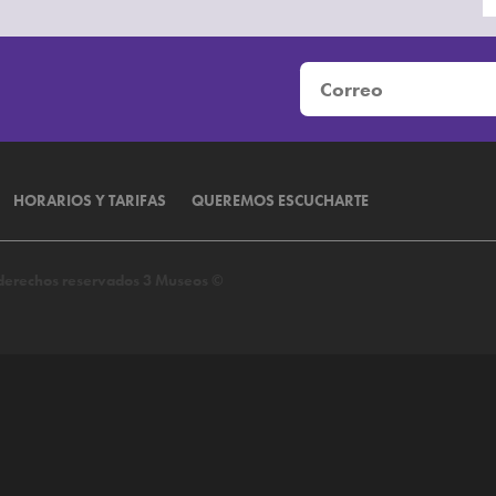
HORARIOS Y TARIFAS
QUEREMOS ESCUCHARTE
s derechos reservados 3 Museos ©