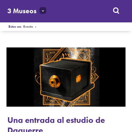
3 Museos
Estas en:
Evento
›
Una entrada al estudio de
Daguerre