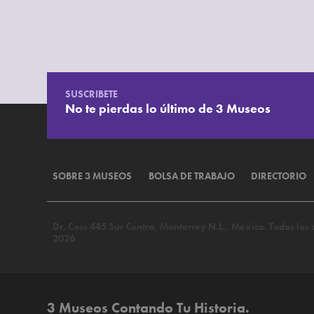
SUSCRIBETE
No te pierdas lo último de 3 Museos
SOBRE 3 MUSEOS
BOLSA DE TRABAJO
DIRECTORIO
Dr. Coss 445 Sur Centro, Monterrey N.L., México. Todos lo
2026
3 Museos Contando Tu Historia.