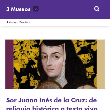
3 Museos
Estas en:
Evento
›
Sor Juana Inés de la Cruz: de
reliquia histórica a texto vivo