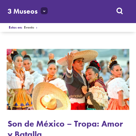
3 Museos
Estas en:
Evento
›
Son de México – Tropa: Amor
y Batalla