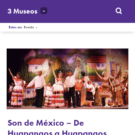
3 Museos
Estas en:
Evento
›
Son de México – De
Huapangos a Huapangos