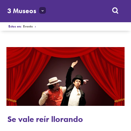
3 Museos
Estas en:
Evento
›
Se vale reír llorando