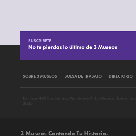
SUSCRIBETE
No te pierdas lo último de 3 Museos
SOBRE 3 MUSEOS
BOLSA DE TRABAJO
DIRECTORIO
Dr. Coss 445 Sur Centro, Monterrey N.L., México. Todos lo
2026
3 Museos Contando Tu Historia.