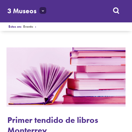
3 Museos
Estas en:
Evento
›
Primer tendido de libros
Monterrey