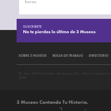
horas
SUSCRIBETE
No te pierdas lo último de 3 Museos
SOBRE 3 MUSEOS
BOLSA DE TRABAJO
DIRECTORIO
Dr. Coss 445 Sur Centro, Monterrey N.L., México. Todos lo
2026
3 Museos Contando Tu Historia.