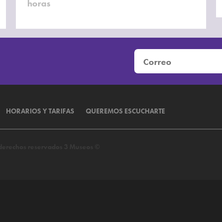
horas
HORARIOS Y TARIFAS
QUEREMOS ESCUCHARTE
s derechos reservados 3 Museos ©