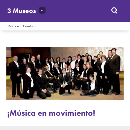
3 Museos
Estas en:
Evento
›
¡Música en movimiento!