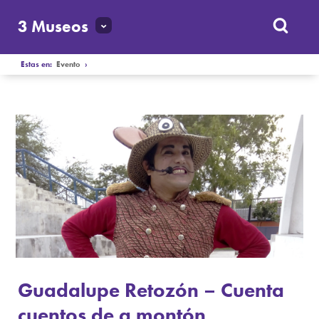
3 Museos
Estas en:
Evento
›
Guadalupe Retozón – Cuenta
cuentos de a montón