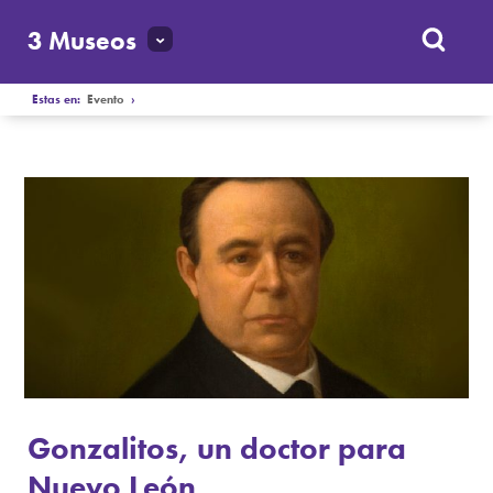
3 Museos
Estas en:
Evento
›
Gonzalitos, un doctor para
Nuevo León