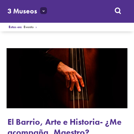
3 Museos
Estas en:
Evento
›
El Barrio, Arte e Historia- ¿Me
acompaña, Maestro?