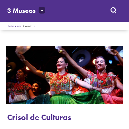
3 Museos
Estas en:
Evento
›
Crisol de Culturas