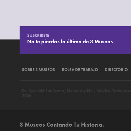
SUSCRIBETE
No te pierdas lo último de 3 Museos
SOBRE 3 MUSEOS
BOLSA DE TRABAJO
DIRECTORIO
Dr. Coss 445 Sur Centro, Monterrey N.L., México. Todos lo
2026
3 Museos Contando Tu Historia.