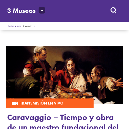
3 Museos
Estas en:
Evento
›
TRANSMISIÓN EN VIVO
Caravaggio – Tiempo y obra
de un maestro fundacional del