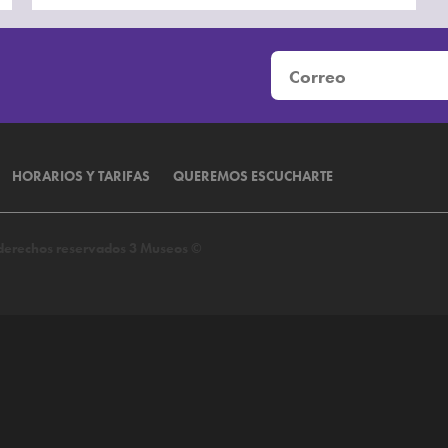
HORARIOS Y TARIFAS
QUEREMOS ESCUCHARTE
s derechos reservados 3 Museos ©