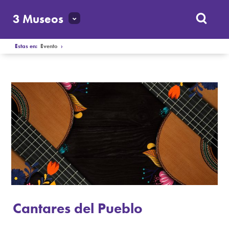
3 Museos
Estas en:
Evento
›
Cantares del Pueblo