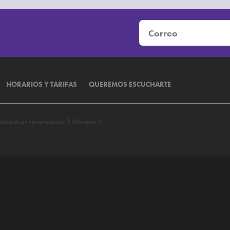
HORARIOS Y TARIFAS
QUEREMOS ESCUCHARTE
s derechos reservados 3 Museos ©