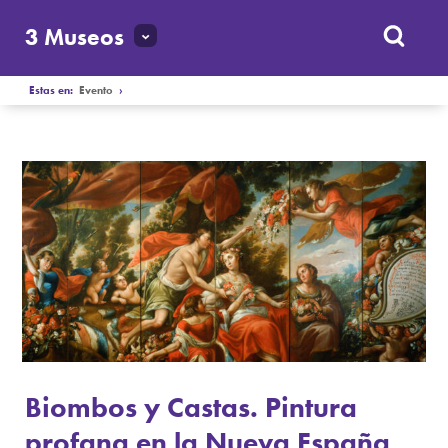
3 Museos
Estas en:
Evento
›
Biombos y Castas. Pintura
profana en la Nueva España