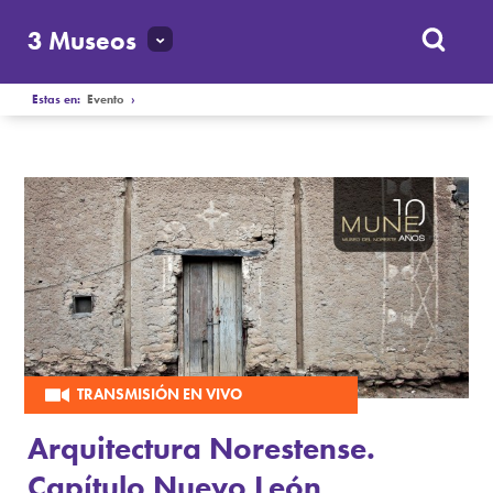
3 Museos
Estas en:
Evento
›
TRANSMISIÓN EN VIVO
Arquitectura Norestense.
Capítulo Nuevo León