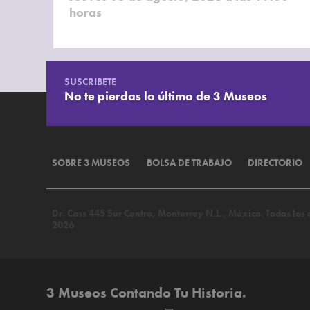
horas
SUSCRIBETE
No te pierdas lo último de 3 Museos
SOBRE 3 MUSEOS
BOLSA DE TRABAJO
DIRECTORIO
Dr. Coss 445 Sur Centro, Monterrey N.L., México. Todos lo
2026
3 Museos Contando Tu Historia.