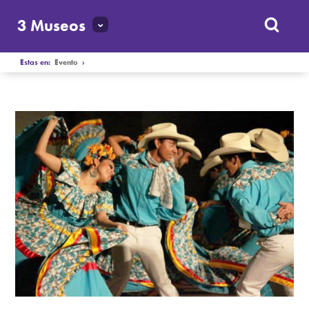
3 Museos
Estas en:
Evento
›