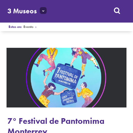
3 Museos
Estas en:
Evento
›
7° Festival de Pantomima
Monterrey