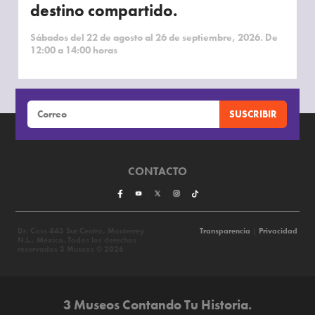
destino compartido.
Sábados del 22 de agosto al 26 de septiembre, 2026. De
12:00 a 14:00 horas
CONTACTO
Dr. Coss 445 Sur Centro, Monterrey
Transparencia
|
Privacidad
N.L., México. Todos los derechos
reservados 3 Museos © 2026
3 Museos Contando Tu Historia.