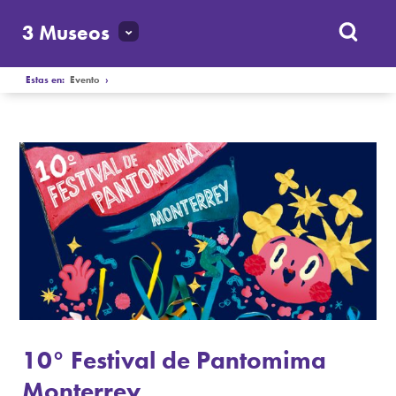
3 Museos
Estas en:
Evento
›
10° Festival de Pantomima
Monterrey