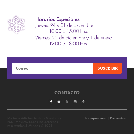
CONTACTO
Dr. Coss 445 Sur Centro, Monterrey
Transparencia
|
Privacidad
N.L., México. Todos los derechos
reservados 3 Museos © 2026