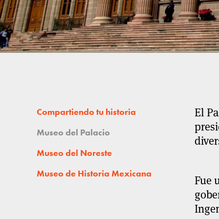
El Pa
Compartiendo tu historia
presi
Museo del Palacio
diver
Museo del Noreste
Museo de Historia Mexicana
Fue 
gober
Ingen