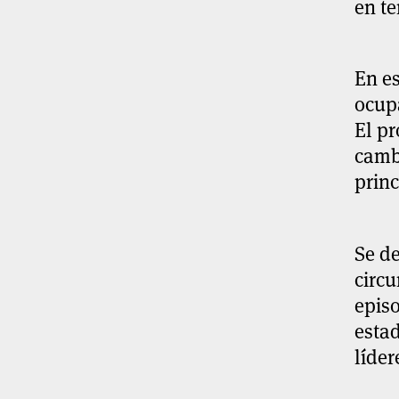
en te
En es
ocupa
El pr
cambi
princ
Se de
circu
episo
estad
líder