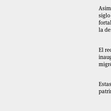
Asimi
siglo
forta
la de
El re
inaug
migró
Estas
patri