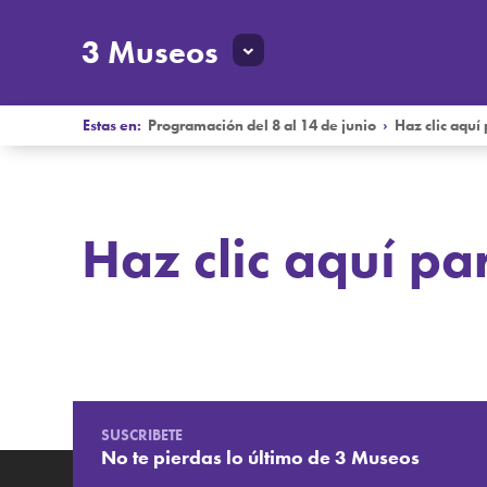
3 Museos
Estas en:
Programación del 8 al 14 de junio
›
Haz clic aquí
Haz clic aquí pa
Programación del 8 al 14 de junio
Haz clic aquí para descargar
SUSCRIBETE
No te pierdas lo último de 3 Museos