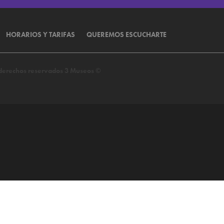
HORARIOS Y TARIFAS
QUEREMOS ESCUCHARTE
s derechos reservados 3 Museos ©