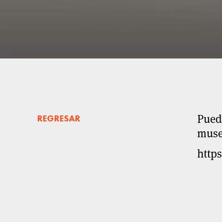
Puede
REGRESAR
muse
http