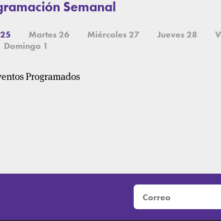
gramación Semanal
 25
Martes 26
Miércoles 27
Jueves 28
V
Domingo 1
ventos Programados