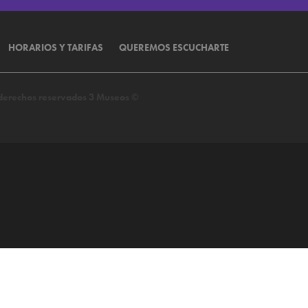
HORARIOS Y TARIFAS
QUEREMOS ESCUCHARTE
s derechos reservados 3 Museos ©