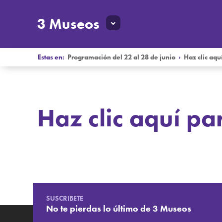
3 Museos
Estas en:
Programación del 22 al 28 de junio
›
Haz clic aqu
Haz clic aquí pa
Programación del 22 al 28 de junio
Haz clic aquí para descargar
SUSCRIBETE
No te pierdas lo último de 3 Museos