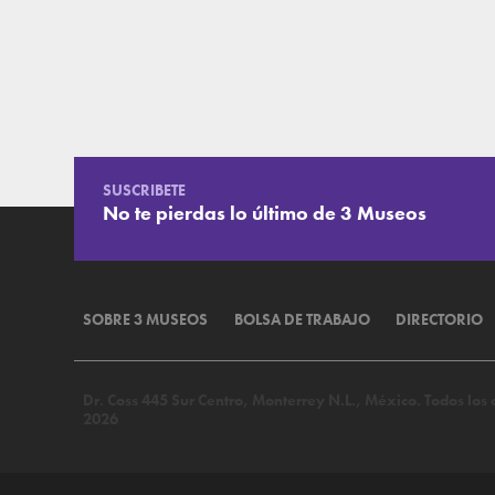
SUSCRIBETE
No te pierdas lo último de 3 Museos
SOBRE 3 MUSEOS
BOLSA DE TRABAJO
DIRECTORIO
Dr. Coss 445 Sur Centro, Monterrey N.L., México. Todos lo
2026