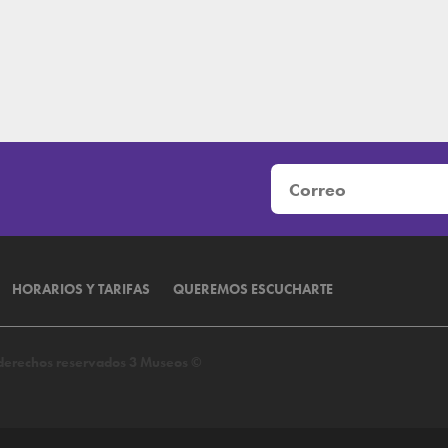
HORARIOS Y TARIFAS
QUEREMOS ESCUCHARTE
s derechos reservados 3 Museos ©