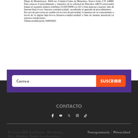
CONTACTO
Dr. Coss 445 Sur Centro, Monterrey
Transparencia
|
Privacidad
N.L., México. Todos los derechos