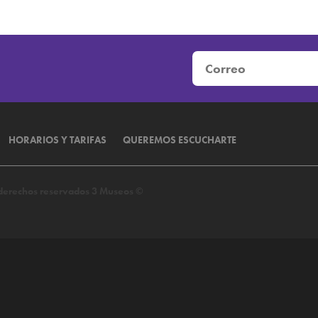
S, TERMINOS Y CONDICIONES PARA LA PRESTACIÓ
HORARIOS Y TARIFAS
QUEREMOS ESCUCHARTE
s derechos reservados 3 Museos ©