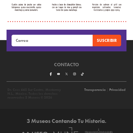
CONTACTO
Dr. Coss 445 Sur Centro, Monterrey
Transparencia
|
Privacidad
N.L., México. Todos los derechos
reservados 3 Museos © 2026
3 Museos Contando Tu Historia.