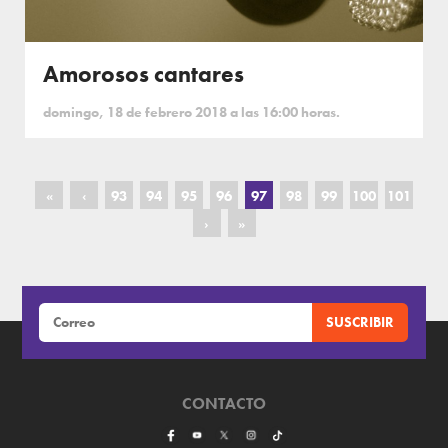
Amorosos cantares
domingo, 18 de febrero 2018 a las 16:00 horas.
«
‹
93
94
95
96
97
98
99
100
101
›
»
CONTACTO