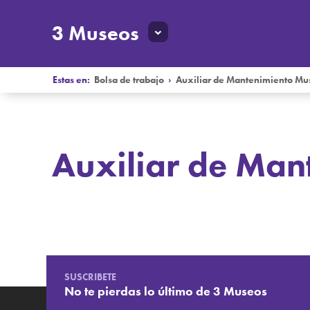
3 Museos
Estas en:
Bolsa de trabajo
›
Auxiliar de Mantenimiento Mu
Auxiliar de Man
Bolsa de trabajo
Auxiliar de Mantenimiento Museográfico 2024
SUSCRIBETE
No te pierdas lo último de 3 Museos