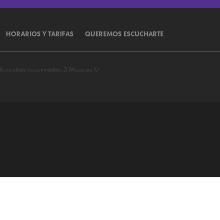
HORARIOS Y TARIFAS
QUEREMOS ESCUCHARTE
s derechos reservados 3 Museos ©