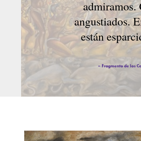
admiramos. C
angustiados. E
están esparci
Fragmento de los Ca