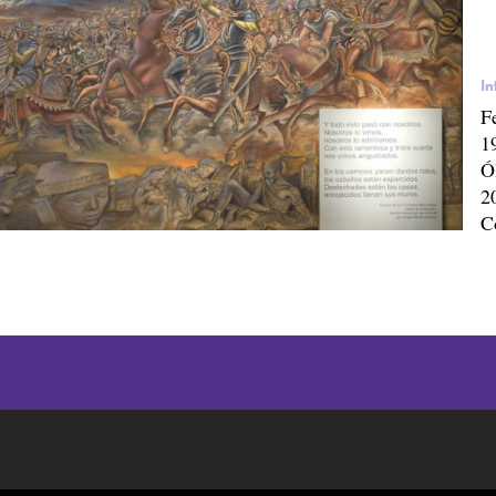
In
F
1
Ó
2
C