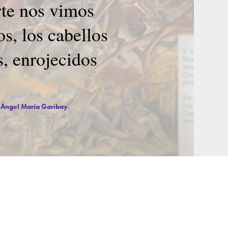
rte nos vimos
s, los cabellos
s, enrojecidos
r Ángel María Garibay.