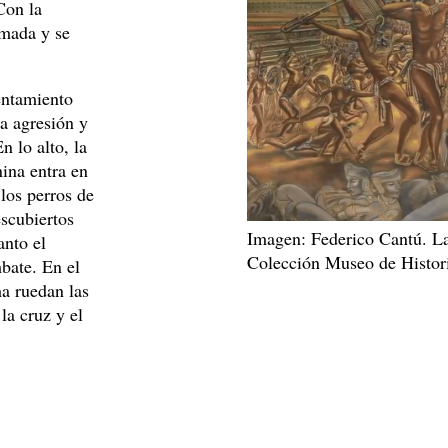
Con la
mada y se
entamiento
la agresión y
n lo alto, la
ina entra en
los perros de
escubiertos
Imagen: Federico Cantú. La
anto el
Colección Museo de Histor
bate. En el
ha ruedan las
la cruz y el